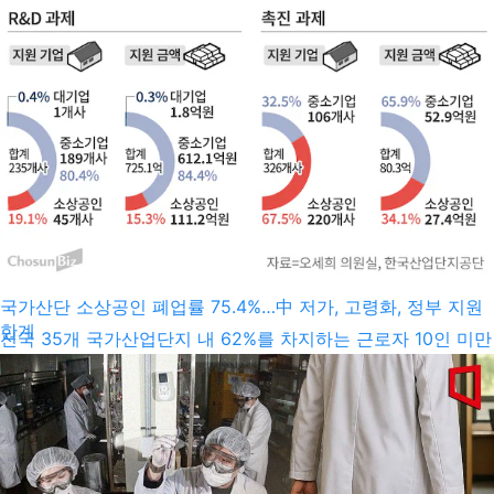
국가산단 소상공인 폐업률 75.4%…中 저가, 고령화, 정부 지원
한계
전국 35개 국가산업단지 내 62%를 차지하는 근로자 10인 미만
기업인 소상공인의 최근 3년간 폐업률이 75.4%에 이르는 것으
로 나타났다. 계속되는 경기 불황과 중국의 저가 공세, 고령화와
AI 시대 대응 부족 등이 폐업의 주요 원인으로 분석된다. 국가산
단 내 소상공인보다 매출액 등 기업 규모가 큰 중소기업 중심의
정부 지원책도 문제로 거론된다. 그래픽=손민균 16일 국회 산
업통상자원중소벤처기업위원회 오세희 더불어민주당 의원실이