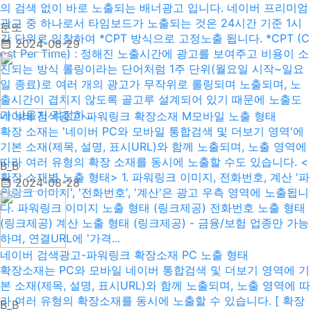
의 검색 없이 바로 노출되는 배너광고 입니다. 네이버 프리미엄
광고 중 하나로서 타임보드가 노출되는 것은 24시간 기준 1시
문또
간 단위로 입찰하여 *CPT 방식으로 고정노출 됩니다. *CPT (C
2024-08-29
ost Per Time) : 정해진 노출시간에 광고를 보여주고 비용이 소
진되는 방식 롤링이라는 단어처럼 1주 단위(월요일 시작~일요
일 종료)로 여러 개의 광고가 무작위로 롤링되며 노출되며, 노
출시간이 겹치지 않도록 골고루 설계되어 있기 때문에 노출도
가 낮을지 걱정하...
네이버 검색광고-파워링크 확장소재 M모바일 노출 형태
확장 소재는 '네이버 PC와 모바일 통합검색 및 더보기 영역'에
기본 소재(제목, 설명, 표시URL)와 함께 노출되며, 노출 영역에
따라 여러 유형의 확장 소재를 동시에 노출할 수도 있습니다. <
B_B
확장 소재별 노출 형태> 1. 파워링크 이미지, 전화번호, 계산 '파
2024-08-28
워링크 이미지', '전화번호', '계산'은 광고 우측 영역에 노출됩니
다. 파워링크 이미지 노출 형태 (링크제공) 전화번호 노출 형태
(링크제공) 계산 노출 형태 (링크제공) - 금융/보험 업종만 가능
하며, 연결URL에 '가격...
네이버 검색광고-파워링크 확장소재 PC 노출 형태
확장소재는 PC와 모바일 네이버 통합검색 및 더보기 영역에 기
본 소재(제목, 설명, 표시URL)와 함께 노출되며, 노출 영역에 따
라 여러 유형의 확장소재를 동시에 노출할 수 있습니다. [ 확장
B_B