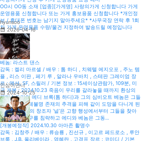
OO시 OO동 소재 [업종][가게명] 사랑의가게 신청합니다 가게
운영용품 신청합니다 또는 가게 홍보용품 신청합니다 *개인정
보 / 휴대폰 번호는 남기지 말아주세요* *사무국장 연락 후 1회
hyunsoo
차 가게 운영용품 수량/물건 지정하여 발송드릴 예정입니다
2026-04-16
베놈: 라스트 댄스
감독 : 켈리 마르셀 / 배우 : 톰 하디 , 치웨텔 에지오포 , 주노 템
플 , 리스 이판 , 페기 루 , 알라나 우바치 , 스테판 그레이엄 장
르 : 액션, SF, 스릴러 / 기본 정보 : 15세이상관람가, 109분, 미
인삼이언니
국 개봉 : 2024.10.23 죽음이 우리를 갈라놓을 때까지 환상의
2024-10-25
케미스트리의 에디 브록(톰 하디)과 그의 심비오트 베놈은 그들
을 노리는 정체불명 존재의 추격을 피해 같이 도망을 다니게 된
다. 한편 베놈의 창조자 ‘널’은 고향 행성에서부터 그들을 찾아
내기 위해 지구를 침략하고 에디와 베놈은 그동...
[개봉예정작] 2024.10.30 아마존 활명수
감독 : 김창주 / 배우 : 류승룡 , 진선규 , 이고르 페드로소 , 루안
브룸 , J.B. 올리베이라 , 염혜란 , 고경표 장르 : 코미디 / 기본