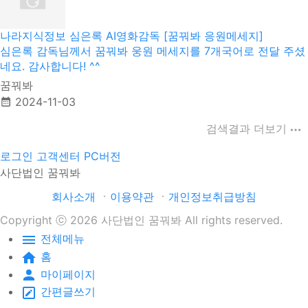
나라지식정보 심은록 AI영화감독 [꿈꿔봐 응원메세지]
심은록 감독님께서 꿈꿔봐 웅원 메세지를 7개국어로 전달 주셨
네요. 감사합니다! ^^
꿈꿔봐
2024-11-03
검색결과 더보기
로그인
고객센터
PC버전
사단법인 꿈꿔봐
회사소개
ㆍ
이용약관
ㆍ
개인정보취급방침
Copyright ⓒ 2026 사단법인 꿈꿔봐 All rights reserved.
하나
은행 183-910049-87004ㆍ
정기후원 바로가기
전체메뉴
홈
국세청 홈페이지ㆍ
바로가기
마이페이지
간편글쓰기