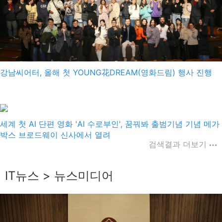
강남씨어터, 올해 첫 YOUNG花DREAM(영화드림) 행사 진행
haveadream
2025-10-14
세계 첫 AI 단편 영화 'AI 수로부인', 꿈꿔봐 출범기념 기념 메가
박스 브로드웨이 신사에서 열려
검색결과 더보기
IT뉴스 > 뉴스미디어