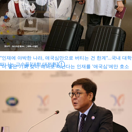
한국산업단지공단으로부터 제출받은 자료에 따르면, 최근 3년
(2023년 1월~2025년 8월)간 ...
"인재에 야박한 나라, 애국심만으로 버티는 건 한계"…국내 대학
떠나는 교수들[대학 대전환]①
"더 좋은 기회 찾아 해외로 떠난다는 인재를 '애국심'에만 호소
해 잡을 순 없지 않습니까." 서울의 한 사립대 교수는 "몇 배 차
이 나는 보수, 충분한 연구 지원, 자녀가 있는 경우 어학 교육까
지 해결되는 해외 취업 기회를 버리고 국내에 머무르게 할 유인
책이 없다"며 이같이 말했다. 그는 "국내 인재의 해외 이탈 문제
는 처우 개선뿐 아니라 제한된 연구환경과 권위적인 학내 문화,
불확실한 취업환경 등 종합적인 것을 봐야 한다"면서 "인재 이
탈을 막으려면 학위 취득 후 교수·연구원 등으로 취업할 수 있
는 자리가 충분해야 하고,...