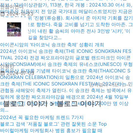
정보 : 12세이상관람가, 113분, 한국 개봉 : 2024.10.30 어서 와,
인삼이언니
아마존은 처음이지 전 양궁 국가대표 메달리스트였지만 지금은
2024-10-23
구조조정 1순위 ‘진봉’(류승룡). 회사에서 준 마지막 기회를 잡기
위해 아마존으로 향한다. 죽을 고비를 넘기고 도착한 아마존. 그
곳에서 만난 신이 내린 활 솜씨의 아마존 전사 3인방 ‘시카’, ‘이
바’, ‘왈부’! 살 길을 찾았다고...
아이콘시암의 ‘타이코닉 송크란 축제’ 성황리 개최
2024년 아이코닉 송크란 축제(THE ICONIC SONGKRAN FES
TIVAL 2024) 전경 짜오프라야강의 글로벌 랜드마크인 아이콘
시암(ICONSIAM)에서 송크란 축제의 유네스코(UNESCO) 무형
안정민
문화유산 등재를 기념해 타이코닉 송크란 축제(THAICONIC S
2024-07-03
ONGKRAN CELEBRATION)의 일환으로 ‘2024년 아이코닉 송
크란 축제(THE ICONIC SONGKRAN FESTIVAL 2024)’라는 민
검색결과 더보기
관협동 새해맞이 축제가 열린다. 이 송크란 축제는 방콕에서 유
일하게 웅장한 짜오프라야강을 배경으로 2024년 4월 10일부
블로그 이야기 > 블로그 이야기
터 21일까지 12일 동안 진행되며, 전 세계에서 200만 명 이상
의...
2024년 꼭 필요한 마케팅 트렌드 7가지
블로그 검색 '저품질 블로그' 관련 잘못된 소문 Top
바이럴마케팅 마케팅회사 병원 홍보가 필요할 때