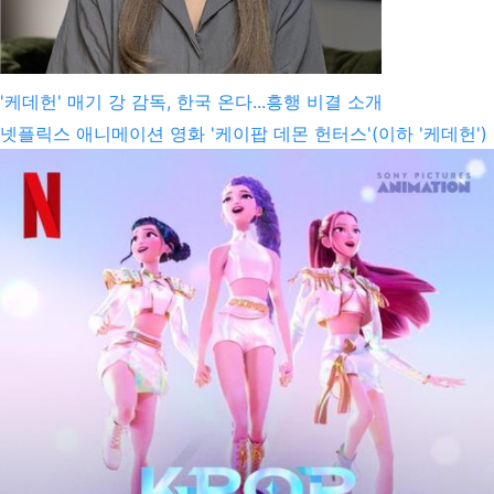
'케데헌' 매기 강 감독, 한국 온다...흥행 비결 소개
넷플릭스 애니메이션 영화 '케이팝 데몬 헌터스'(이하 '케데헌')
을 만든 매기 강 감독이 다음 달 한국에 온다. 작품 공개 이후 첫
방한이다. 매기 강 감독은 다음 달 18일 서울 소공동 롯데호텔
에서 열리는 '글로벌 미디어 컨퍼런스'에 연사로 참석한다. 이
행사에서 매기 강 감독은 '케데헌' 성공 비결을 소개하고, 콘텐
츠 혁신과 성장 전략을 제시할 예정이다. 매기 강 감독은 한국
계 캐나다인으로 서울에서 태어나 어린 시절 가족과 함께 캐나
다 토론토로 이주했다. 캐나다 셰리던 칼리지에서 애니메이션
을 전공했고 드림웍스, 블루...