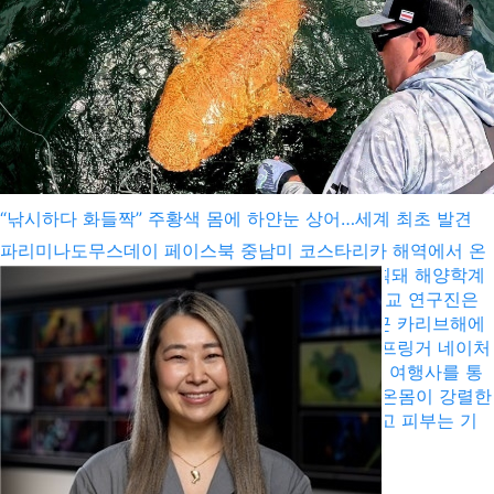
“낚시하다 화들짝” 주황색 몸에 하얀눈 상어…세계 최초 발견
파리미나도무스데이 페이스북 중남미 코스타리카 해역에서 온
몸이 주황색을 띤 희귀 상어가 사상 처음으로 포획돼 해양학계
의 이목이 집중됐다. 브라질 리오그란데 연방대학교 연구진은
지난해 8월 코스타리카 토르투게로 국립공원 인근 카리브해에
서 포획된 이 상어의 연구 결과를 국제 학술지 스프링거 네이처
(Springer Nature) 최신호에 발표했다. 당시 현지 여행사를 통
해 낚시에 나섰던 두 명의 관광객이 길이 약 2m, 온몸이 강렬한
주황색을 띤 상어를 낚아 올렸다. 상어의 눈은 희고 피부는 기
존의 상어와 전혀 달랐다. ■ ...