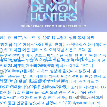
케데헌 '골든', 빌보드 '핫 100' 1위…영미 싱글 동시 석권
'케이팝 데몬 헌터스' OST 앨범. 연합뉴스 넷플릭스 애니메이션
영화 '케이팝 데몬 헌터스'의 오리지널 사운드 트랙 '골
든'(Golden)이 미국 빌보드 메인 싱글 차트 '핫 100' 1위를 기록
창업의 시작은 카페24, 도메인, 호스팅, 리셀러 까지~
했다. 빌보드는 11일(현지시간) 차트 예고 기사에서 '골든'이 전
주보다 순위를 한 단계 끌어올려 알렉스 워렌의 '오디너
카페24 바로가기 카페24 바로가기
리'(Ordinary)를 제치고 차트 정상에 올랐다고 밝혔다. 빌보드
는 "'골든'은 '핫 100' 차트를 정복한 K팝과 관련된 여덟 번째 노
LG화학, 난연 플라스틱에 친환경 더했다
래로, 여성 보컬리스트들이 부른 첫 번째 (1위) 곡이기도 하
다"고 전했다. '핫 100'은 미국 스트리밍...
LG화학이 불에 잘 타지 않는 친환경 난연 소재를 개발했다. LG
화학은 12일 재활용 플라스틱으로 만든 PFAS-Free 난연
검색결과 더보기
PC/ABS* 소재가 미국 인증 표준 난연성 테스트인 UL94에서
V-0 등급 인증을 받았다고 밝혔다. * PC(Polycarbonate)와