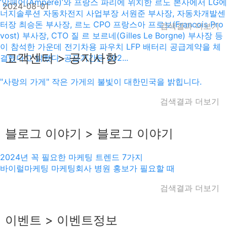
‘암페어(Ampere)’와 프랑스 파리에 위치한 르노 본사에서 LG에
2024-08-01
너지솔루션 자동차전지 사업부장 서원준 부사장, 자동차개발센
터장 최승돈 부사장, 르노 CPO 프랑스아 프로보(Francois Pro
검색결과 더보기
vost) 부사장, CTO 질 르 보르네(Gilles Le Borgne) 부사장 등
이 참석한 가운데 전기차용 파우치 LFP 배터리 공급계약을 체
고객센터 > 공지사항
결했다고 밝혔다. 공급기간은 202...
"사랑의 가게" 작은 가게의 불빛이 대한민국을 밝힙니다.
검색결과 더보기
블로그 이야기 > 블로그 이야기
2024년 꼭 필요한 마케팅 트렌드 7가지
바이럴마케팅 마케팅회사 병원 홍보가 필요할 때
검색결과 더보기
이벤트 > 이벤트정보