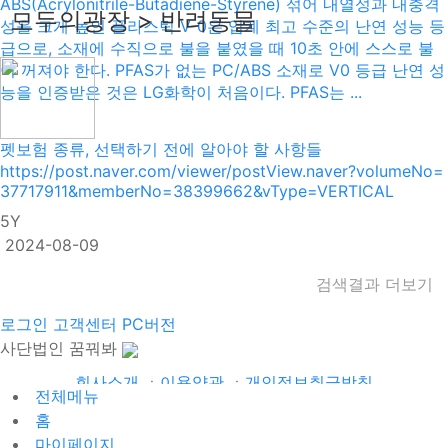
ABS(Acrylonitrile-Butadiene-Styrene) 섞어 내열성과 내충격
모두의광장 > 반려동물
성을 크게 높인 플라스틱 V-0은 업계 최고 수준의 난연 성능 등
급으로, 소재에 수직으로 불을 붙였을 때 10초 안에 스스로 불
이 꺼져야 한다. PFAS가 없는 PC/ABS 소재로 V0 등급 난연 성
능을 인증받은 것은 LG화학이 처음이다. PFAS는 ...
펫보험 종류, 선택하기 전에 알아야 할 사항들
https://post.naver.com/viewer/postView.naver?volumeNo=
37717911&memberNo=38399662&vType=VERTICAL
5Y
2024-08-09
검색결과 더보기
로그인
고객센터
PC버전
사단법인 꿈꿔봐
회사소개
ㆍ
이용약관
ㆍ
개인정보취급방침
전체메뉴
Copyright ⓒ 2026 사단법인 꿈꿔봐 All rights reserved.
하나
홈
은행 183-910049-87004ㆍ
정기후원 바로가기
마이페이지