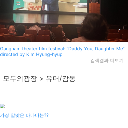
Gangnam theater film festival: “Daddy You, Daughter Me”
directed by Kim Hyung-hyup
검색결과 더보기
모두의광장 > 유머/감동
인삼이언니
2025-04-23
가장 알맞은 바나나는??
인삼이언니