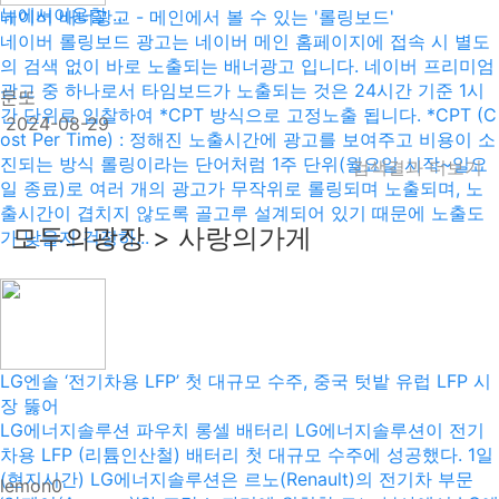
뉴에서이용할 ...
네이버 배너광고 - 메인에서 볼 수 있는 '롤링보드'
네이버 롤링보드 광고는 네이버 메인 홈페이지에 접속 시 별도
의 검색 없이 바로 노출되는 배너광고 입니다. 네이버 프리미엄
광고 중 하나로서 타임보드가 노출되는 것은 24시간 기준 1시
문또
간 단위로 입찰하여 *CPT 방식으로 고정노출 됩니다. *CPT (C
2024-08-29
ost Per Time) : 정해진 노출시간에 광고를 보여주고 비용이 소
진되는 방식 롤링이라는 단어처럼 1주 단위(월요일 시작~일요
검색결과 더보기
일 종료)로 여러 개의 광고가 무작위로 롤링되며 노출되며, 노
출시간이 겹치지 않도록 골고루 설계되어 있기 때문에 노출도
모두의광장 > 사랑의가게
가 낮을지 걱정하...
LG엔솔 ‘전기차용 LFP’ 첫 대규모 수주, 중국 텃밭 유럽 LFP 시
장 뚫어
LG에너지솔루션 파우치 롱셀 배터리 LG에너지솔루션이 전기
차용 LFP (리튬인산철) 배터리 첫 대규모 수주에 성공했다. 1일
(현지시간) LG에너지솔루션은 르노(Renault)의 전기차 부문
lemon0