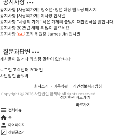
공지사항
공지사항
[사랑의가게] 청소년·청년 대상 멘토링 메시지
공지사항
[사랑의가게] 이사장 인사말
공지사항
"사랑의 가게" 작은 가게의 불빛이 대한민국을 밝힙니다.
공지사항
2025년 새해 복 많이 받으세요.
공지사항
조직 위원장 James Jin 인사말
질문과답변
게시물이 없거나 리스팅 권한이 없습니다
로그인
고객센터
PC버전
사단법인 꿈꿔봐
ㆍ
ㆍ
회사소개
이용약관
개인정보취급방침
Copyright ⓒ 2026 사단법인 꿈꿔봐 All rights reserved.
하나은행 183-910049-
87004ㆍ
정기후원 바로가기
국세청 홈페이지ㆍ
바로가기
전체메뉴
홈
마이페이지
간편글쓰기