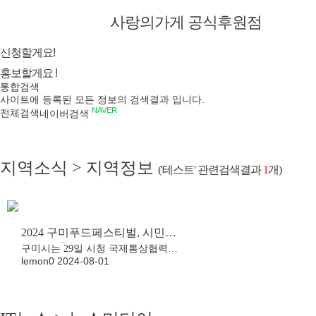
사랑의가게 공식후원점
신청할게요!
홍보할게요 !
통합검색
사이트에 등록된 모든 정보의 검색결과 입니다.
NAVER
전체검색
네이버검색
지역소식 > 지역정보
('테스트'
관련검색결과
1
개)
2024 구미푸드페스티벌, 시민감
동 음식축제로 준비 본격화
구미시는 29일 시청 국제통상협력실
lemon0
2024-08-01
에서 ‘2024 구미푸드페스티벌’ 추진
상황 보고회를 개최하고 축제 준비
상황을 공유했다. 이 자리에는 구미
푸드페스티벌 기획위원회, 송정맛길
상가번영회, 관련 부서장 등 30여 명