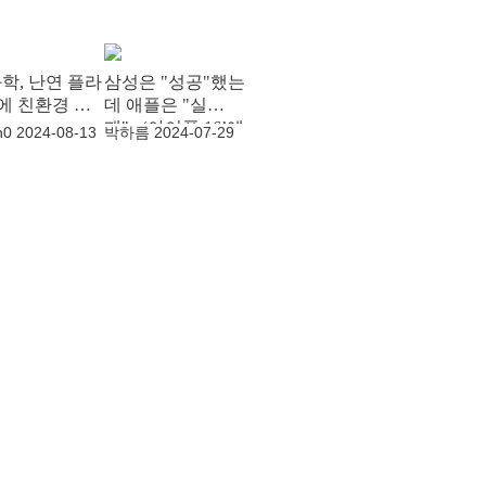
학, 난연 플라
삼성은 "성공"했는
에 친환경 더
데 애플은 "실
패"...‘아이폰 16’에
n0
2024-08-13
박하름
2024-07-29
AI 기능 無