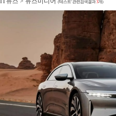
IT뉴스 > 뉴스미디어
('테스트'
관련검색결과
3
개)
이 참석했다. 이번 축제는 '맛남⁺⁺, 그
이상의 즐거움을 만나다'라는 주제로
10월 5일(토)부터 6일(일)까지 시청
앞 복개천 송정맛길에서 열린다. 축
제는 다양한 프로그램으로 구성돼
풍성한 먹거리와 즐길거리를 제공할
예정이다. 주요 프로그램은 △사람과
음식의 만남(먹거리존) △음식과 문
화(공...