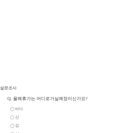
설문조사
Q.
올해휴가는 어디로가실예정이신가요?
바다
산
강