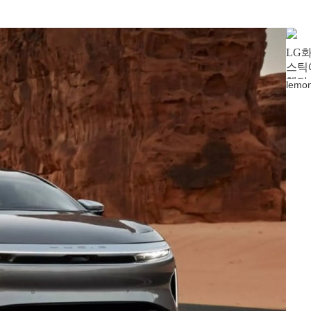
LG화
스틱
했다
lemo