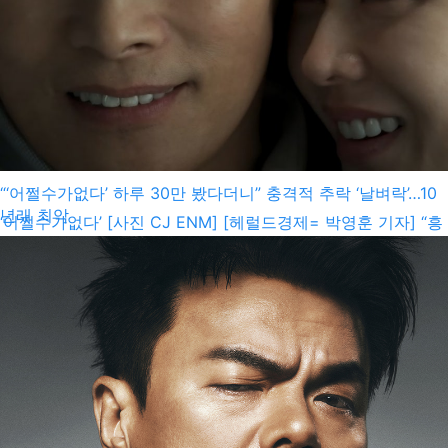
“‘어쩔수가없다’ 하루 30만 봤다더니” 충격적 추락 ‘날벼락’…10
년래 최악
‘어쩔수가없다’ [사진 CJ ENM] [헤럴드경제= 박영훈 기자] “흥
행작 나와도 어쩔 수가 없다?” 넷플릭스 등 온라인동영상서비
스(OTT)에 밀려 위기 몰린 국내 최대 영화관 CJ CGV가 사면
초가에 빠졌다. 24일 개봉한 ‘어쩔수가없다’가 하루 관객 30만
명을 돌파하며 대박 기대감이 커지고 있지만, 주가는 오히려 더
폭락하고 있다. 투자자들은 “다 죽는다”라며 아우성이다. 흥행
작이 나와도 어쩔 수가 없는 상황이다. ‘어쩔수가없다’는 24일
하루에만 33만1518명(영화진흥위원회 기준)의 관심을 불러 모
았다. 예매 관객...