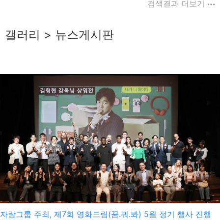
검색결과 더보기
갤러리 > 뉴스게시판
haveadream
2025-10-15
자랑그룹 주최, 제7회 영화드림(꿈.꿔.봐) 5월 정기 행사 진행