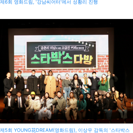
제6회 영화드림, '강남씨어터'에서 성황리 진행
haveadream
2025-10-15
제5회 YOUNG花DREAM(영화드림), 이상우 감독의 '스타박스