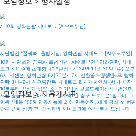
모임정보 > 행사일정
제10회 영화관람 시네토크 [AI수로부인]
사단법인 "꿈꿔봐" 출범기념, 영화관람 시네토크 [AI수로부인]
10회 사단법인 꿈꿔봐 출범기념 "AI수로부인 ' 영화관람, 시네
토크 & QnA에 초대합니다 ​ *일정 : 2024년 10월 30일 (수) 오후
검색결과 더보기
6시 리셉션, 영화관람 6시30분~ 7시 전찬일위원장인사& 영화
관람 8시~9시 심은록감독 시네토크 & 저자싸인회 (행사 시작
10분부터 입장가능) ​ *장소 : 메가박스 브로드웨이신사 1관(3층)
모임정보 > 자유게시판
서울 강남구 도산대로 118 신사역1번 출구 도보 1분 ​ *참가비 : 1
만원 *내용:100% 인공지능에 의해 만들어진, 세계 공식 첫 번째
꿈꿔봐
단편 영화 상영 후, 감독과의 시네토크에 여러 분을 모십니다.
2025-03-21
...