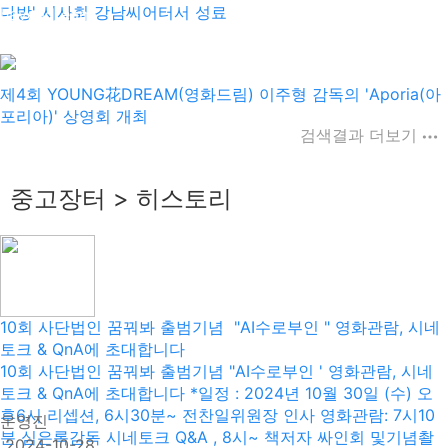
다방' 시사회 강남씨어터서 성료
haveadream
2025-10-15
제4회 YOUNG花DREAM(영화드림) 이주형 감독의 'Aporia(아
포리아)' 상영회 개최
검색결과 더보기
중고장터 > 히스토리
10회 사단법인 꿈꿔봐 출범기념 "AI수로부인 " 영화관람, 시네
토크 & QnA에 초대합니다
10회 사단법인 꿈꿔봐 출범기념 "AI수로부인 ' 영화관람, 시네
토크 & QnA에 초대합니다 *일정 : 2024년 10월 30일 (수) 오
후6시 리셉션, 6시30분~ 전찬일위원장 인사 영화관람: 7시10
운영진
분 심은록감독 시네토크 Q&A , 8시~ 책저자 싸인회 및기념촬
2024-10-28