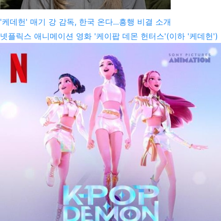
'케데헌' 매기 강 감독, 한국 온다...흥행 비결 소개
넷플릭스 애니메이션 영화 '케이팝 데몬 헌터스'(이하 '케데헌')
을 만든 매기 강 감독이 다음 달 한국에 온다. 작품 공개 이후 첫
방한이다. 매기 강 감독은 다음 달 18일 서울 소공동 롯데호텔
에서 열리는 '글로벌 미디어 컨퍼런스'에 연사로 참석한다. 이
행사에서 매기 강 감독은 '케데헌' 성공 비결을 소개하고, 콘텐
츠 혁신과 성장 전략을 제시할 예정이다. 매기 강 감독은 한국
계 캐나다인으로 서울에서 태어나 어린 시절 가족과 함께 캐나
다 토론토로 이주했다. 캐나다 셰리던 칼리지에서 애니메이션
을 전공했고 드림웍스, 블루...