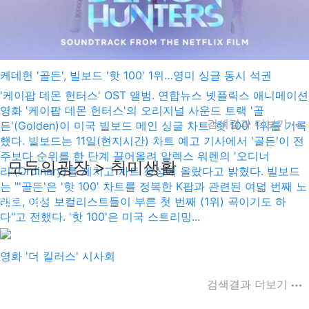
케데헌 '골든', 빌보드 '핫 100' 1위…영미 싱글 동시 석권
'케이팝 데몬 헌터스' OST 앨범. 연합뉴스 넷플릭스 애니메이션
영화 '케이팝 데몬 헌터스'의 오리지널 사운드 트랙 '골
검색결과 더보기
든'(Golden)이 미국 빌보드 메인 싱글 차트 '핫 100' 1위를 기록
했다. 빌보드는 11일(현지시간) 차트 예고 기사에서 '골든'이 전
주보다 순위를 한 단계 끌어올려 알렉스 워렌의 '오디너
모두의광장 > 취미생활
리'(Ordinary)를 제치고 차트 정상에 올랐다고 밝혔다. 빌보드
는 "'골든'은 '핫 100' 차트를 정복한 K팝과 관련된 여덟 번째 노
인삼이언니
래로, 여성 보컬리스트들이 부른 첫 번째 (1위) 곡이기도 하
2024-10-21
다"고 전했다. '핫 100'은 미국 스트리밍...
영화 '더 킬러스' 시사회
검색결과 더보기