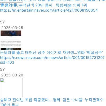
울 수는 없...
'콘클라베', 누적관객 20만 돌파…독립·예술 영화 1위
https://m.entertain.naver.com/article/421/0008150654
5Y
2025-03-25
눈보라를 뚫고 태어난 공주 이야기로 재탄생…영화 '백설공주'
https://n.news.naver.com/mnews/article/001/0015273120?
sid=103
5Y
2025-03-20
송혜교·전여빈 조합 적중했다... 영화 '검은 수녀들' 누적관객수
136만 돌파