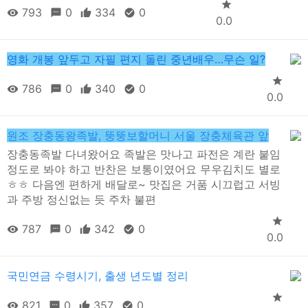
793
0
334
0
0.0
영화 개봉 앞두고 자필 편지 돌린 중년배우…무슨 일?
786
0
340
0
0.0
원조 장충동왕족발, 뚱뚱보할머니 서울 장충체육관 앞
장충동족발 다녀왔어요 족발은 맛나고 파전은 계란 붙임
정도로 봐야 하고 반찬은 보통이였어요 무우김치도 별로
ㅎㅎ 다음엔 편하게 배달로~ 맛집은 거품 시끄럽고 서빙
과 주방 정신없는 듯 주차 불편
787
0
342
0
0.0
국민연금 수령시기, 출생 년도별 정리
821
0
357
0