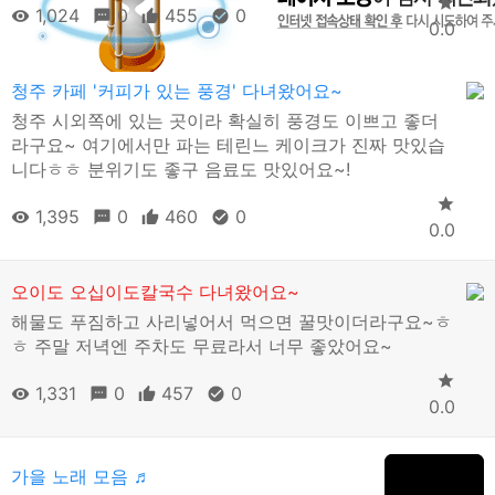
1,024
0
455
0
0.0
청주 카페 '커피가 있는 풍경' 다녀왔어요~
청주 시외쪽에 있는 곳이라 확실히 풍경도 이쁘고 좋더
라구요~ 여기에서만 파는 테린느 케이크가 진짜 맛있습
니다ㅎㅎ 분위기도 좋구 음료도 맛있어요~!
1,395
0
460
0
0.0
오이도 오십이도칼국수 다녀왔어요~
해물도 푸짐하고 사리넣어서 먹으면 꿀맛이더라구요~ㅎ
ㅎ 주말 저녁엔 주차도 무료라서 너무 좋았어요~
1,331
0
457
0
0.0
가을 노래 모음 ♬