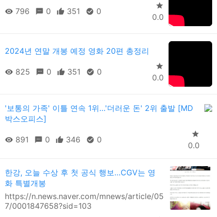
796
0
351
0
0.0
2024년 연말 개봉 예정 영화 20편 총정리
825
0
351
0
0.0
'보통의 가족' 이틀 연속 1위…'더러운 돈' 2위 출발 [MD
박스오피스]
891
0
346
0
0.0
한강, 오늘 수상 후 첫 공식 행보…CGV는 영
화 특별개봉
https://n.news.naver.com/mnews/article/05
7/0001847658?sid=103