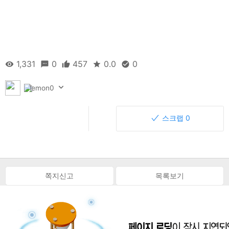
1,331
0
457
0.0
0
lemon0
추천 457
스크랩 0
쪽지신고
목록보기
마녀치킨 다녀왔어요~
평촌역에 있는 마녀치킨~~ 존맛 강추합니다 ㅎㅎ