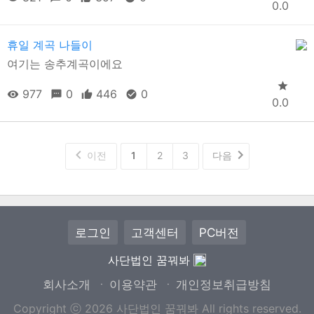
0.0
휴일 계곡 나들이
여기는 송추계곡이에요
977
0
446
0
0.0
이전
1
2
3
다음
로그인
고객센터
PC버전
사단법인 꿈꿔봐
회사소개
이용약관
개인정보취급방침
ㆍ
ㆍ
Copyright ⓒ 2026 사단법인 꿈꿔봐 All rights reserved.