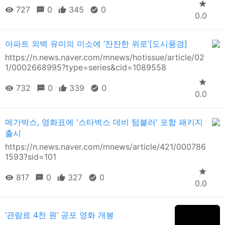
727
0
345
0
0.0
아파트 외벽 유미의 미소에 ‘잔잔한 위로’[도시풍경]
https://n.news.naver.com/mnews/hotissue/article/02
1/0002668995?type=series&cid=1089558
732
0
339
0
0.0
메가박스, 영화표에 '스타벅스 데비 텀블러' 포함 패키지
출시
https://n.news.naver.com/mnews/article/421/000786
1593?sid=101
817
0
327
0
0.0
‘관람료 4천 원’ 공포 영화 개봉