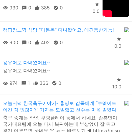
930
0
385
0
0.0
캠핑장느낌 식당 "마돈돈" 다녀왔어요, 애견동반가능!
900
0
402
0
0.0
용유어보 다녀왔어요~
용유어보 다녀왔어요~
974
1
366
0
10.0
오늘저녁 한국축구이야기- 홍명보 감독에게 “쿠웨이트
이긴 적 없잖아?” 기자는 도발했고 선수는 마음 졸였다
축구 중계는 SBS, 쿠팡플레이 등에서 하네요. 손흥민이
국가대표팀에 오늘 다시 복귀하는데 부상없이 잘 뛰고
경기 이겼으면 하네요 ^^ 뉴스 바로보기 ◀ https://m.sp