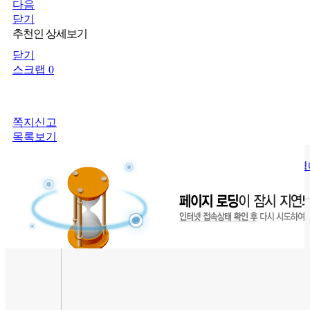
다음
닫기
추천인 상세보기
닫기
스크랩 0
쪽지신고
목록보기
평촌역