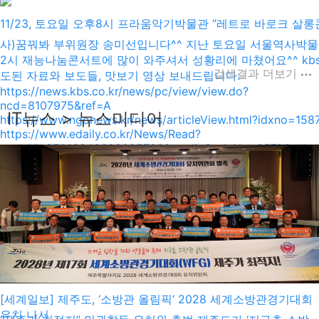
11/23, 토요일 오후8시 프라움악기박물관 “레트로 바로크 살롱
사)꿈꿔봐 부위원장 송미선입니다^^ 지난 토요일 서울역사박물
2시 재능나눔콘서트에 많이 와주셔서 성황리에 마쳤어요^^ kb
검색결과 더보기
도된 자료와 보도들, 맛보기 영상 보내드립니다.
https://news.kbs.co.kr/news/pc/view/view.do?
ncd=8107975&ref=A
IT뉴스 > 뉴스미디어
https://www.ngonews.kr/news/articleView.html?idxno=158
https://www.edaily.co.kr/News/Read?
newsId=05143046639085720&mediaCodeNo=257&OutLn
이번주 토요일 오후8시 프라움악기박물관에서 “레트로 바로크
서트” 나들이 오셔...
[세계일보] 제주도, ‘소방관 올림픽’ 2028 세계소방관경기대회
유치 나서