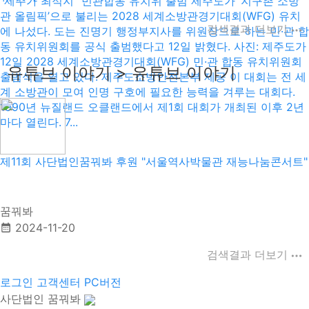
“제주가 최적지” 민관합동 유치위 출범 제주도가 ‘지구촌 소방
관 올림픽’으로 불리는 2028 세계소방관경기대회(WFG) 유치
검색결과 더보기
에 나섰다. 도는 진명기 행정부지사를 위원장으로 하는 민·관 합
동 유치위원회를 공식 출범했다고 12일 밝혔다. 사진: 제주도가
12일 2028 세계소방관경기대회(WFG) 민·관 합동 유치위원회
유튜브 이야기 > 유튜브 이야기
출범식을 열고 있다. 제주도소방안전본부 제공 이 대회는 전 세
계 소방관이 모여 인명 구호에 필요한 능력을 겨루는 대회다.
1990년 뉴질랜드 오클랜드에서 제1회 대회가 개최된 이후 2년
마다 열린다. 7...
제11회 사단법인꿈꿔봐 후원 "서울역사박물관 재능나눔콘서트"
꿈꿔봐
2024-11-20
검색결과 더보기
로그인
고객센터
PC버전
사단법인 꿈꿔봐