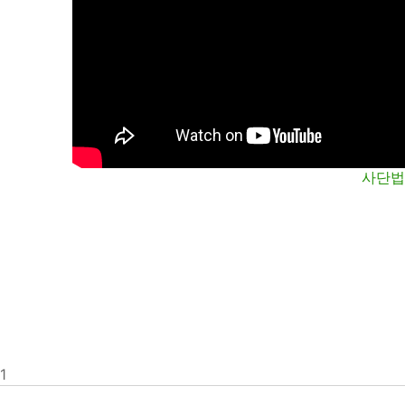
사단법
1