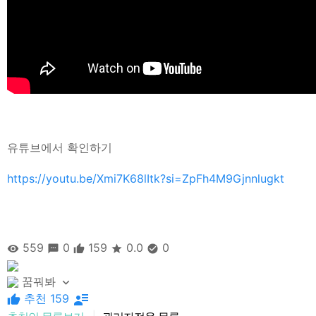
유튜브에서 확인하기
https://youtu.be/Xmi7K68lItk?si=ZpFh4M9Gjnnlugkt
559
0
159
0.0
0
꿈꿔봐
추천 159