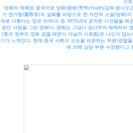
스토
-영화의 제목은 중국어로 방화(팡화/芳华/Youth/감독:펑샤오
가 옌거링(嚴歌笭)의 실화를 바탕으로 한 자전적 소설(방화)이
재로 다뤘다는 점은 의외다) 등 1970년대 굵직한 사건들을 배
팠던 사랑을 그린 영화다. 영화는 그당시 공산주의 체제하의 
(중국 정부의 영화 검열 때문이 아닐까 사료됨)은 나오지 않
기가 느껴진다. 현재 중국 사회의 모순을 비판하는 부분(경찰
에 의해 상당 부분 수정됐다고 한