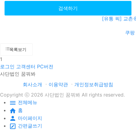
검색하기
[유통 픽] 교촌
쿠팡
목록보기
1
로그인
고객센터
PC버전
사단법인 꿈꿔봐
회사소개
ㆍ
이용약관
ㆍ
개인정보취급방침
Copyright ⓒ 2026 사단법인 꿈꿔봐 All rights reserved.
하나
은행 183-910049-87004ㆍ
정기후원 바로가기
전체메뉴
홈
국세청 홈페이지ㆍ
바로가기
마이페이지
간편글쓰기