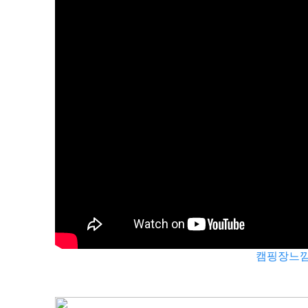
캠핑장느낌