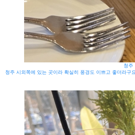
청주 
청주 시외쪽에 있는 곳이라 확실히 풍경도 이쁘고 좋더라구요