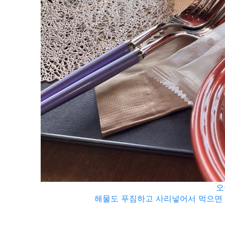
오
해물도 푸짐하고 사리넣어서 먹으면