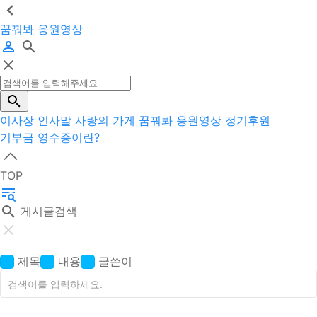
꿈꿔봐 응원영상
이사장 인사말
사랑의 가게
꿈꿔봐 응원영상
정기후원
기부금 영수증이란?
TOP
게시글검색
제목
내용
글쓴이