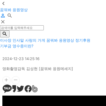
꿈꿔봐 응원영상
이사장 인사말
사랑의 가게
꿈꿔봐 응원영상
정기후원
기부금 영수증이란?
2024-12-23 14:25:16
영화촬영감독 김성현 [꿈꿔봐 응원메세지]