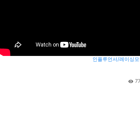
인플루언서/레이싱모델
7