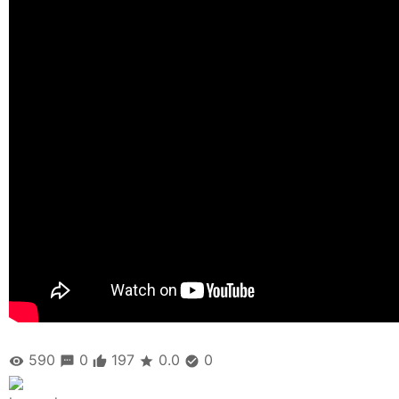
590
0
197
0.0
0