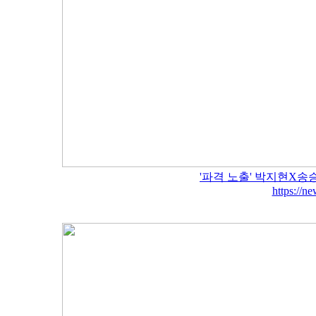
'파격 노출' 박지현X송
https://