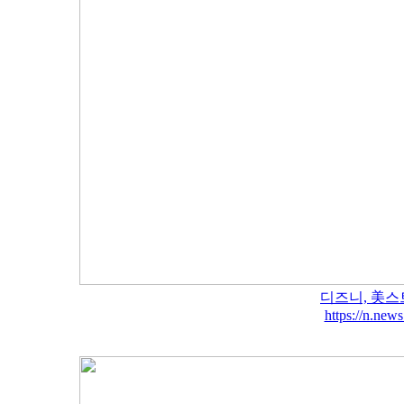
디즈니, 美스
https://n.ne