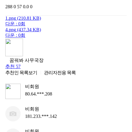
288
0
57
0.0
0
1.png
(210.81 KB)
다운 : 0회
4.png
(437.34 KB)
다운 : 0회
꿈꿔봐 사무국장
추천 57
추천인 목록보기
관리자전용 목록
비회원
80.64.***.208
비회원
181.233.***.142
비회원