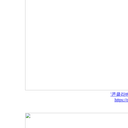
'콘클라베
https:/