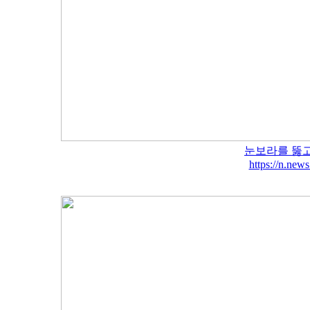
눈보라를 뚫고
https://n.ne