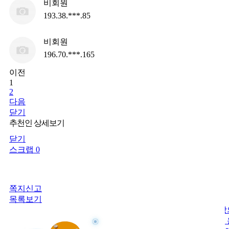
비회원
193.38.***.85
비회원
196.70.***.165
이전
1
2
다음
닫기
추천인 상세보기
닫기
스크랩 0
쪽지신고
목록보기
사랑
OO시 OO동 소재 [업종][가게명] 사랑의가게 신청합니다 가