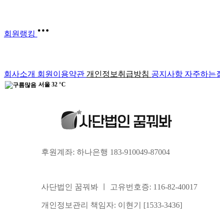
인턴
정회원
54
영화감독
소방관
회원랭킹
회사소개
회원이용약관
개인정보취급방침
공지사항
자주하는
서울
32 °C
후원계좌: 하나은행 183-910049-87004
사단법인 꿈꿔봐 ㅣ 고유번호증: 116-82-40017
개인정보관리 책임자: 이현기 [1533-3436]