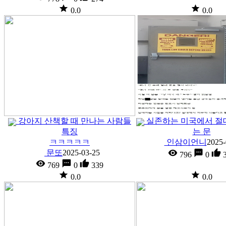
0.0
0.0
강아지 산책할 때 만나는 사람들
실존하는 미국에서 절
특징
는 문
ㅋㅋㅋㅋㅋ
인삼이언니
2025-
문또
2025-03-25
796
0
3
769
0
339
0.0
0.0