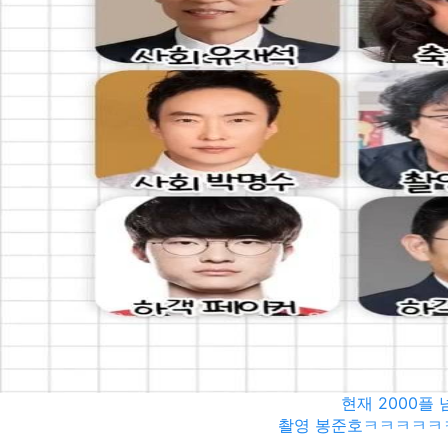
현재 2000플
촬영 봉준호ㅋㅋㅋㅋ