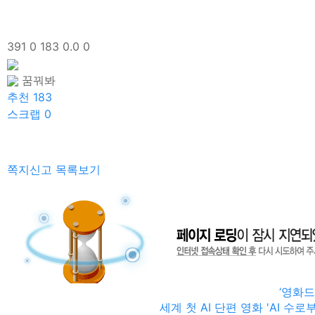
391
0
183
0.0
0
꿈꿔봐
추천 183
스크랩 0
쪽지신고
목록보기
Gangnam theater film festiv
자랑그룹 주최,
제6회 
제5회 YOUNG花DREAM(영
제4회 YOUNG花DREAM
강남씨어터, 올
YOUNG花DREAM(
‘영화드
세계 첫 AI 단편 영화 'AI 